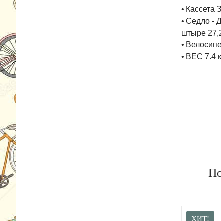
• Кассета 
• Седло -
штыре 27,
• Велосипе
• ВЕС 7.4 к
По
ХИТ!