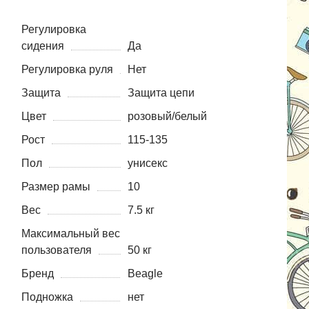
Регулировка
сидения
Да
Регулировка руля
Нет
Защита
Защита цепи
Цвет
розовый/белый
Рост
115-135
Пол
унисекс
Размер рамы
10
Вес
7.5 кг
Максимальный вес
пользователя
50 кг
Бренд
Beagle
Подножка
нет