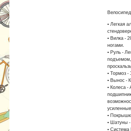
Велосипед
• Легкая 
стендовер
• Вилка -
ногами.
• Руль - 
подъемом,
проскальз
• Тормоз -
• Вынос -
• Колеса 
подшипник
возможнос
усиленные
• Покрышки
• Шатуны 
• Система 