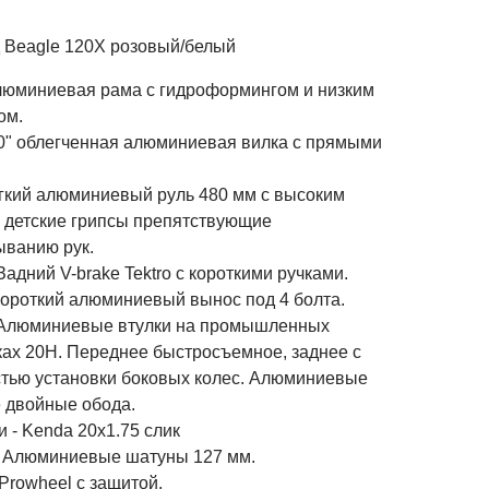
 Beagle 120X розовый/белый
алюминиевая рама с гидроформингом и низким
ом.
 20" облегченная алюминиевая вилка с прямыми
Легкий алюминиевый руль 480 мм с высоким
 детские грипсы препятствующие
ыванию рук.
 Задний V-brake Tektro с короткими ручками.
 Короткий алюминиевый вынос под 4 болта.
- Алюминиевые втулки на промышленных
ах 20Н. Переднее быстросъемное, заднее с
тью установки боковых колес. Алюминиевые
 двойные обода.
 - Kenda 20x1.75 слик
- Алюминиевые шатуны 127 мм.
Prowheel с защитой.